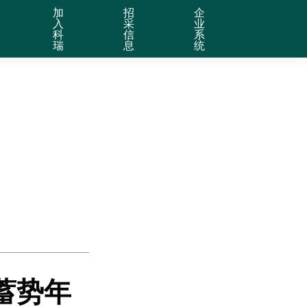
加
招
企
入
采
业
科
信
系
瑞
息
统
蓄势年