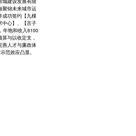
新城建设发展有限
海聚锦未来城市运
并成功签约【九棵
术中心】、【言子
，年饱和收入6100
预算与以收定支，
完善人才与廉政体
牌示范效应凸显。