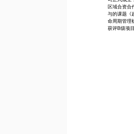
区域合资合
与的课题《
命周期管理
获评B级项