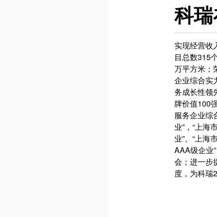
科瑞
实现经营收入
目总数315
万平方米；荣
企业综合实力
务成长性领
牌价值100
服务企业综
业”，“上海
业”、“上
AAA级企业
会；进一步
度，为科瑞