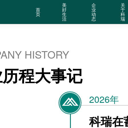
美
企
关
首
好
业
于
页
生
动
科
活
态
瑞
ANY HISTORY
业历程大事记
2026年
科瑞在