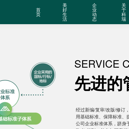
美
企
关
首
好
业
于
页
生
动
科
活
态
瑞
SERVICE 
先进的
经过新编/复审/改版/修
用基础标准、保障标准、
公司企业标准体系，跻身