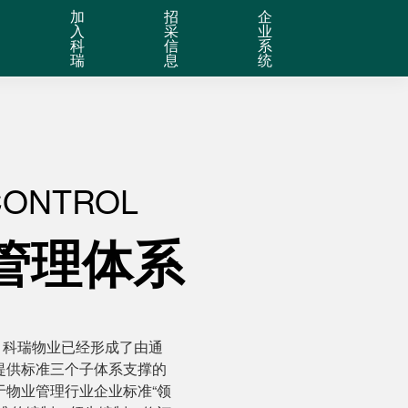
加
招
企
入
采
业
科
信
系
瑞
息
统
CONTROL
管理体系
订，科瑞物业已经形成了由通
提供标准三个子体系支撑的
于物业管理行业企业标准“领